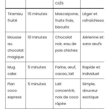
CLÉS
Tiramisu
15 minutes
Mascarpone,
Léger et
fruité
fruits frais,
rafraîchissant
biscuits
Mousse
10 minutes
Chocolat
Aérienne et
au
noir, eau de
sans œufs
chocolat
pois chiches
magique
Mug
5 minutes
Farine, œuf,
Rapide et
cake
cacao, lait
individuel
Flan
5 minutes
Lait
Simple,
coco
concentré,
douceur
express
noix de coco
exotique
râpée