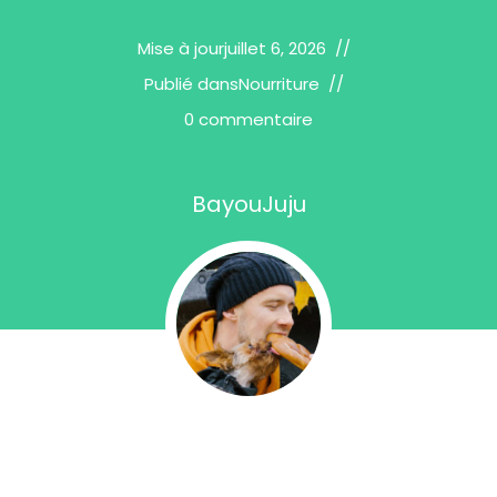
Mise à jour
juillet 6, 2026
Publié dans
Nourriture
0 commentaire
BayouJuju