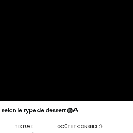
elon le type de dessert 🎂🍮
TEXTURE
GOÛT ET CONSEILS 🍋