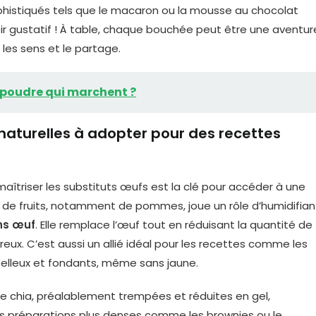
histiqués tels que le macaron ou la mousse au chocolat
r gustatif ! À table, chaque bouchée peut être une aventur
 les sens et le partage.
 poudre qui marchent ?
 naturelles à adopter pour des recettes
 maîtriser les substituts œufs est la clé pour accéder à une
de fruits, notamment de pommes, joue un rôle d’humidifian
ns œuf
. Elle remplace l’œuf tout en réduisant la quantité de
reux. C’est aussi un allié idéal pour les recettes comme les
oelleux et fondants, même sans jaune.
 de chia, préalablement trempées et réduites en gel,
les préparations plus denses comme les brownies ou le