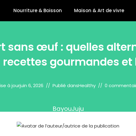
Nourriture & Boisson
Maison & Art de vivre
t sans œuf : quelles alter
 recettes gourmandes et 
ise à jour
juin 6, 2026
Publié dans
Healthy
0 commentai
BayouJuju