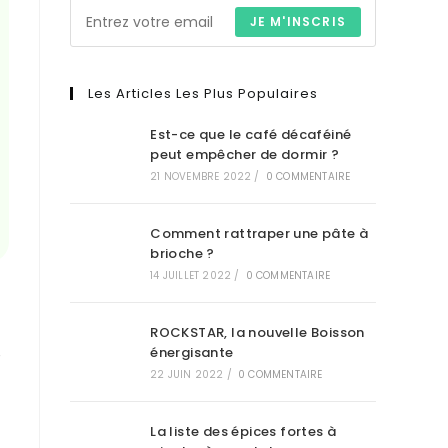
JE M'INSCRIS
Les Articles Les Plus Populaires
Est-ce que le café décaféiné
peut empêcher de dormir ?
21 NOVEMBRE 2022
/
0 COMMENTAIRE
Comment rattraper une pâte à
brioche ?
14 JUILLET 2022
/
0 COMMENTAIRE
ROCKSTAR, la nouvelle Boisson
énergisante
é
22 JUIN 2022
/
0 COMMENTAIRE
La liste des épices fortes à