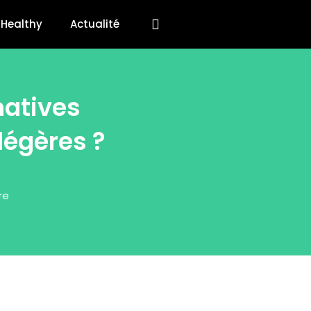
Healthy
Actualité
natives
légères ?
re