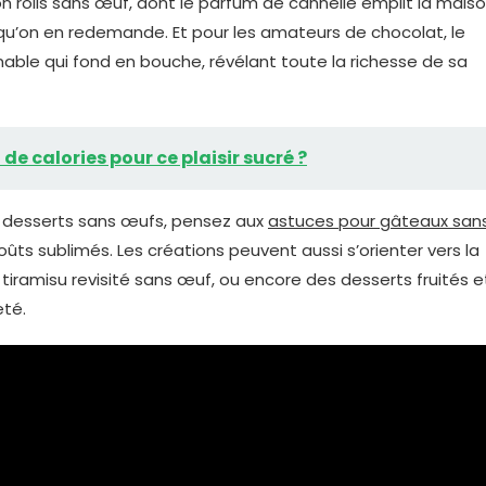
 rolls sans œuf, dont le parfum de cannelle emplit la mais
 qu’on en redemande. Et pour les amateurs de chocolat, le
able qui fond en bouche, révélant toute la richesse de sa
de calories pour ce plaisir sucré ?
os desserts sans œufs, pensez aux
astuces pour gâteaux san
ûts sublimés. Les créations peuvent aussi s’orienter vers la
tiramisu revisité sans œuf, ou encore des desserts fruités e
eté.