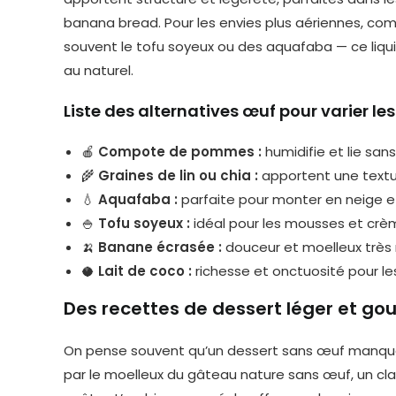
banana bread. Pour les envies plus aériennes, com
souvent le tofu soyeux ou des aquafaba — ce liq
au naturel.
Liste des alternatives œuf pour varier les
🍎
Compote de pommes :
humidifie et lie san
🌾
Graines de lin ou chia :
apportent une textur
💧
Aquafaba :
parfaite pour monter en neige 
🍚
Tofu soyeux :
idéal pour les mousses et cr
🍌
Banane écrasée :
douceur et moelleux très 
🥥
Lait de coco :
richesse et onctuosité pour le
Des recettes de dessert léger et go
On pense souvent qu’un dessert sans œuf manque 
par le moelleux du gâteau nature sans œuf, un cl