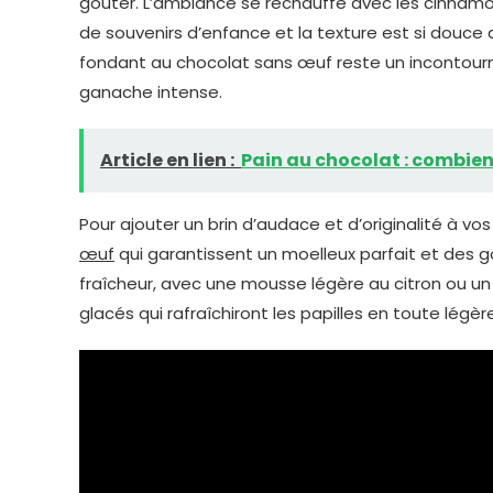
goûter. L’ambiance se réchauffe avec les cinnamon
de souvenirs d’enfance et la texture est si douce
fondant au chocolat sans œuf reste un incontourn
ganache intense.
Article en lien :
Pain au chocolat : combien 
Pour ajouter un brin d’audace et d’originalité à v
œuf
qui garantissent un moelleux parfait et des go
fraîcheur, avec une mousse légère au citron ou un 
glacés qui rafraîchiront les papilles en toute légèr