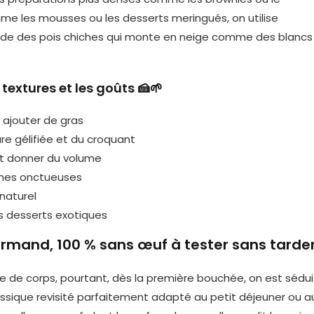
me les mousses ou les desserts meringués, on utilise
uide des pois chiches qui monte en neige comme des blancs
 textures et les goûts 🍰🌱
s ajouter de gras
e gélifiée et du croquant
et donner du volume
èmes onctueuses
naturel
s desserts exotiques
urmand, 100 % sans œuf à tester sans tarde
de corps, pourtant, dès la première bouchée, on est sédui
assique revisité parfaitement adapté au petit déjeuner ou a