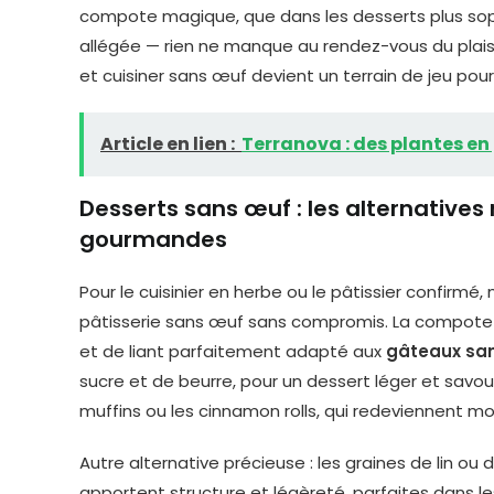
compote magique, que dans les desserts plus sop
allégée — rien ne manque au rendez-vous du plaisi
et cuisiner sans œuf devient un terrain de jeu pour
Article en lien :
Terranova : des plantes en
Desserts sans œuf : les alternatives
gourmandes
Pour le cuisinier en herbe ou le pâtissier confirmé,
pâtisserie sans œuf sans compromis. La compote 
et de liant parfaitement adapté aux
gâteaux sa
sucre et de beurre, pour un dessert léger et savou
muffins ou les cinnamon rolls, qui redeviennent m
Autre alternative précieuse : les graines de lin ou
apportent structure et légèreté, parfaites dans 