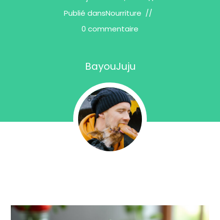
Publié dans
Nourriture
0 commentaire
BayouJuju