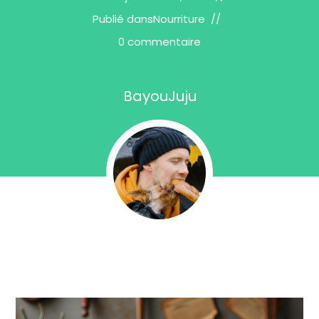
Publié dans
Nourriture
0 commentaire
BayouJuju