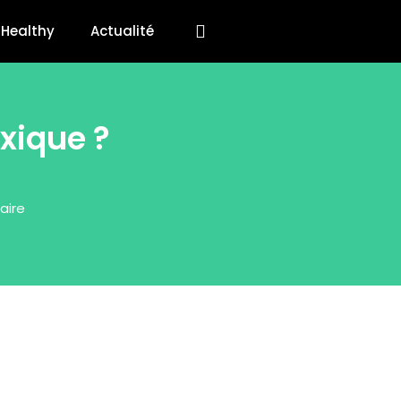
Healthy
Actualité
xique ?
aire