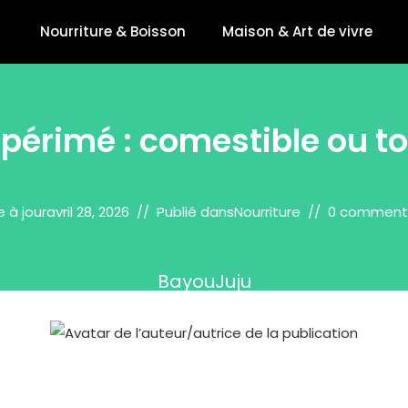
Nourriture & Boisson
Maison & Art de vivre
 périmé : comestible ou to
e à jour
avril 28, 2026
Publié dans
Nourriture
0 comment
BayouJuju