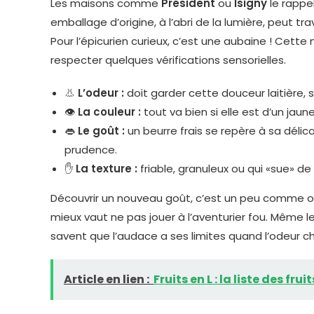
Les maisons comme
Président
ou
Isigny
le rappel
emballage d’origine, à l’abri de la lumière, peut 
Pour l’épicurien curieux, c’est une aubaine ! Cette
respecter quelques vérifications sensorielles.
👃
L’odeur :
doit garder cette douceur laitière, s
👁️
La couleur :
tout va bien si elle est d’un jau
👄
Le goût :
un beurre frais se repère à sa délic
prudence.
✋
La texture :
friable, granuleux ou qui «sue» de l
Découvrir un nouveau goût, c’est un peu comme ouv
mieux vaut ne pas jouer à l’aventurier fou. Même 
savent que l’audace a ses limites quand l’odeur c
Article en lien :
Fruits en L : la liste des fr