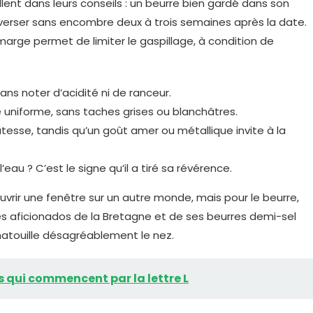
lent dans leurs conseils : un beurre bien gardé dans son
traverser sans encombre deux à trois semaines après la date.
 marge permet de limiter le gaspillage, à condition de
ans noter d’acidité ni de ranceur.
ne uniforme, sans taches grises ou blanchâtres.
atesse, tandis qu’un goût amer ou métallique invite à la
’eau ? C’est le signe qu’il a tiré sa révérence.
rir une fenêtre sur un autre monde, mais pour le beurre,
les aficionados de la Bretagne et de ses beurres demi-sel
hatouille désagréablement le nez.
uits qui commencent par la lettre L