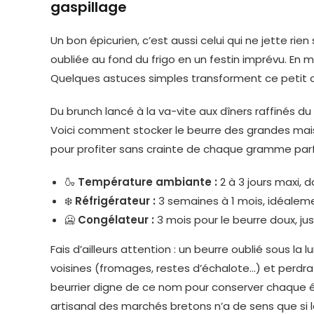
gaspillage
Un bon épicurien, c’est aussi celui qui ne jette rien
oubliée au fond du frigo en un festin imprévu. En ma
Quelques astuces simples transforment ce petit car
Du brunch lancé à la va-vite aux dîners raffinés du
Voici comment stocker le beurre des grandes maiso
pour profiter sans crainte de chaque gramme par
🍶
Température ambiante :
2 à 3 jours maxi, 
❄️
Réfrigérateur :
3 semaines à 1 mois, idéaleme
🥶
Congélateur :
3 mois pour le beurre doux, jusq
Fais d’ailleurs attention : un beurre oublié sous la
voisines (fromages, restes d’échalote…) et perdra 
beurrier digne de ce nom pour conserver chaque éc
artisanal des marchés bretons n’a de sens que si 