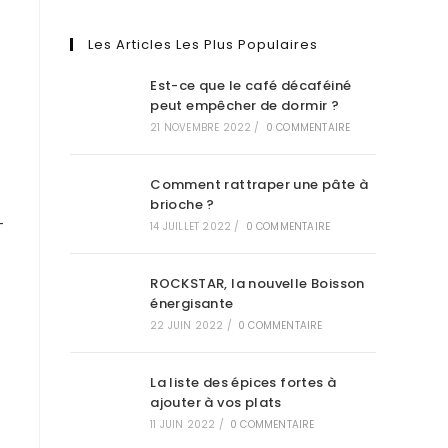
Les Articles Les Plus Populaires
Est-ce que le café décaféiné
peut empêcher de dormir ?
21 NOVEMBRE 2022
/
0 COMMENTAIRE
Comment rattraper une pâte à
brioche ?
-
14 JUILLET 2022
/
0 COMMENTAIRE
ROCKSTAR, la nouvelle Boisson
énergisante
22 JUIN 2022
/
0 COMMENTAIRE
La liste des épices fortes à
ajouter à vos plats
11 JUIN 2022
/
0 COMMENTAIRE