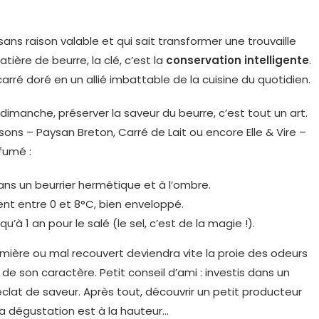
 sans raison valable et qui sait transformer une trouvaille
tière de beurre, la clé, c’est la
conservation intelligente
.
ré doré en un allié imbattable de la cuisine du quotidien.
 dimanche, préserver la saveur du beurre, c’est tout un art.
ns – Paysan Breton, Carré de Lait ou encore Elle & Vire –
fumé :
dans un beurrier hermétique et à l’ombre.
nt entre 0 et 8°C, bien enveloppé.
u’à 1 an pour le salé (le sel, c’est de la magie !).
 lumière ou mal recouvert deviendra vite la proie des odeurs
de son caractère. Petit conseil d’ami : investis dans un
lat de saveur. Après tout, découvrir un petit producteur
la dégustation est à la hauteur…