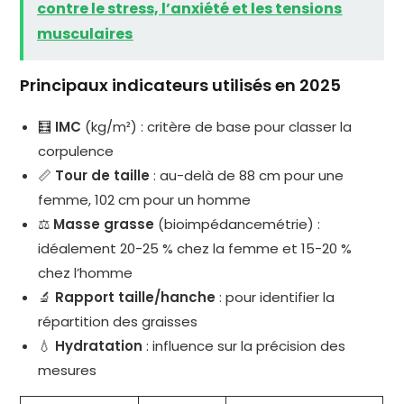
contre le stress, l’anxiété et les tensions
musculaires
Principaux indicateurs utilisés en 2025
🧮
IMC
(kg/m²) : critère de base pour classer la
corpulence
📏
Tour de taille
: au-delà de 88 cm pour une
femme, 102 cm pour un homme
⚖️
Masse grasse
(bioimpédancemétrie) :
idéalement 20-25 % chez la femme et 15-20 %
chez l’homme
🔬
Rapport taille/hanche
: pour identifier la
répartition des graisses
💧
Hydratation
: influence sur la précision des
mesures