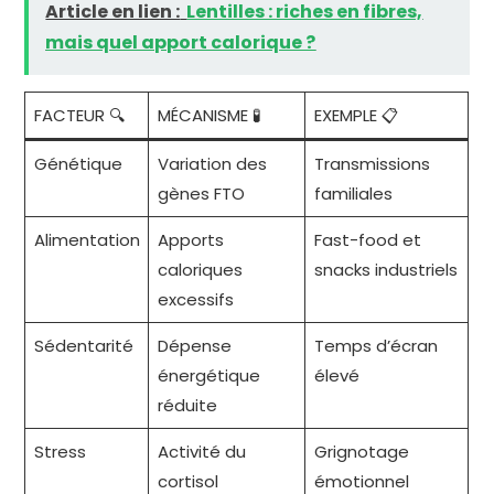
Article en lien :
Lentilles : riches en fibres,
mais quel apport calorique ?
FACTEUR 🔍
MÉCANISME 🧪
EXEMPLE 📋
Génétique
Variation des
Transmissions
gènes FTO
familiales
Alimentation
Apports
Fast-food et
caloriques
snacks industriels
excessifs
Sédentarité
Dépense
Temps d’écran
énergétique
élevé
réduite
Stress
Activité du
Grignotage
cortisol
émotionnel