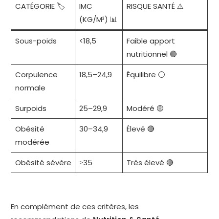
CATÉGORIE 🏷️
IMC
RISQUE SANTÉ ⚠️
(KG/M²) 📊
Sous-poids
<18,5
Faible apport
nutritionnel 🔴
Corpulence
18,5–24,9
Équilibre ⚪
normale
Surpoids
25–29,9
Modéré 🟡
Obésité
30–34,9
Élevé 🔴
modérée
Obésité sévère
≥35
Très élevé 🔴
En complément de ces critères, les