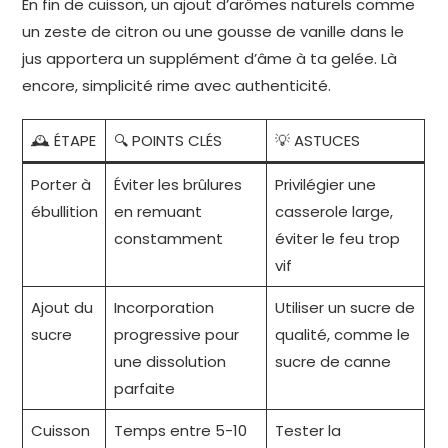
En fin de cuisson, un ajout d’arômes naturels comme
un zeste de citron ou une gousse de vanille dans le
jus apportera un supplément d’âme à ta gelée. Là
encore, simplicité rime avec authenticité.
🕰️ ÉTAPE
🔍 POINTS CLÉS
💡 ASTUCES
Porter à
Éviter les brûlures
Privilégier une
ébullition
en remuant
casserole large,
constamment
éviter le feu trop
vif
Ajout du
Incorporation
Utiliser un sucre de
sucre
progressive pour
qualité, comme le
une dissolution
sucre de canne
parfaite
Cuisson
Temps entre 5-10
Tester la