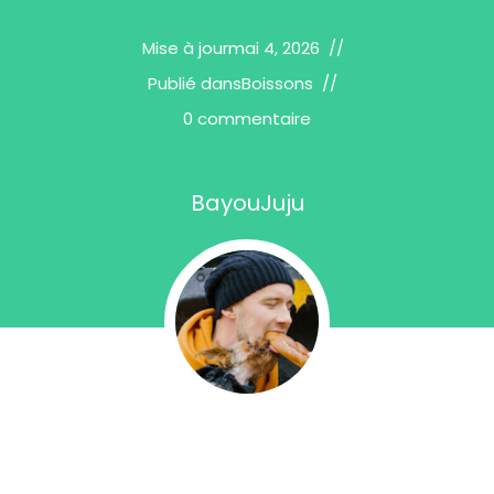
Mise à jour
mai 4, 2026
Publié dans
Boissons
0 commentaire
BayouJuju