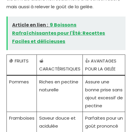
mais aussi à relever le goût de la gelée.
Article en lien :
9 Boissons
Rafraîchissantes pour l'Été: Recettes
Faciles et délicieuses
🍇 FRUITS
🍯
👍 AVANTAGES
CARACTÉRISTIQUES
POUR LA GELÉE
Pommes
Riches en pectine
Assure une
naturelle
bonne prise sans
ajout excessif de
pectine
Framboises
Saveur douce et
Parfaites pour un
acidulée
goût prononcé