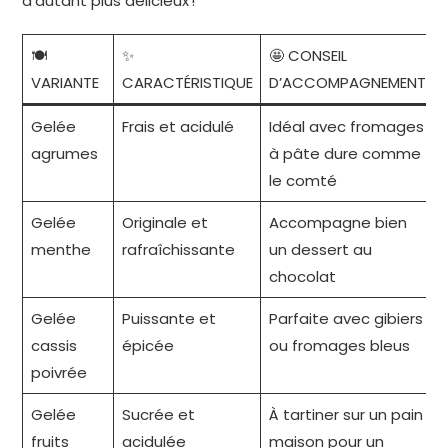
d’autant plus délicieux !
🍽️
✨
🤩 CONSEIL
VARIANTE
CARACTÉRISTIQUE
D’ACCOMPAGNEMENT
Gelée
Frais et acidulé
Idéal avec fromages
agrumes
à pâte dure comme
le comté
Gelée
Originale et
Accompagne bien
menthe
rafraîchissante
un dessert au
chocolat
Gelée
Puissante et
Parfaite avec gibiers
cassis
épicée
ou fromages bleus
poivrée
Gelée
Sucrée et
À tartiner sur un pain
fruits
acidulée
maison pour un