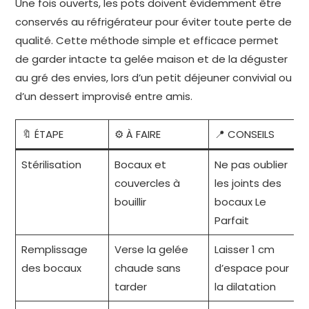
Une fois ouverts, les pots doivent évidemment être
conservés au réfrigérateur pour éviter toute perte de
qualité. Cette méthode simple et efficace permet
de garder intacte ta gelée maison et de la déguster
au gré des envies, lors d’un petit déjeuner convivial ou
d’un dessert improvisé entre amis.
🔖 ÉTAPE
⚙️ À FAIRE
📍 CONSEILS
Stérilisation
Bocaux et
Ne pas oublier
couvercles à
les joints des
bouillir
bocaux Le
Parfait
Remplissage
Verse la gelée
Laisser 1 cm
des bocaux
chaude sans
d’espace pour
tarder
la dilatation