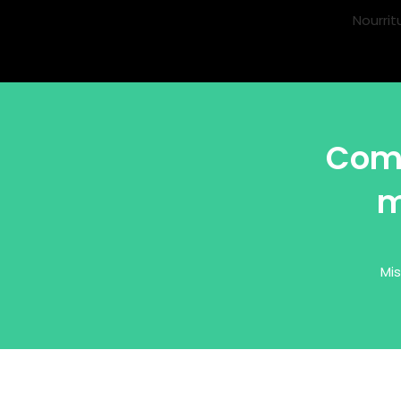
Nourrit
Comm
m
Mis