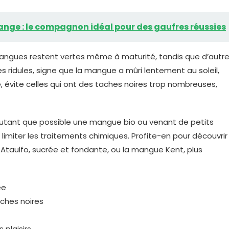
ange : le compagnon idéal pour des gaufres réussies
s mangues restent vertes même à maturité, tandis que d’autr
es ridules, signe que la mangue a mûri lentement au soleil,
, évite celles qui ont des taches noires trop nombreuses,
e autant que possible une mangue bio ou venant de petits
limiter les traitements chimiques. Profite-en pour découvrir
taulfo, sucrée et fondante, ou la mangue Kent, plus
ée
aches noires
 plaisirs