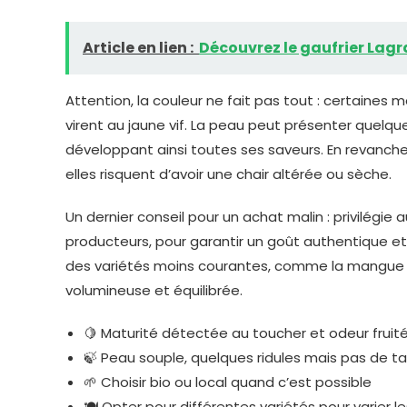
Article en lien :
Découvrez le gaufrier Lagr
Attention, la couleur ne fait pas tout : certaine
virent au jaune vif. La peau peut présenter quelqu
développant ainsi toutes ses saveurs. En revanche
elles risquent d’avoir une chair altérée ou sèche.
Un dernier conseil pour un achat malin : privilégi
producteurs, pour garantir un goût authentique et 
des variétés moins courantes, comme la mangue A
volumineuse et équilibrée.
🍋 Maturité détectée au toucher et odeur fruit
🍃 Peau souple, quelques ridules mais pas de t
🌱 Choisir bio ou local quand c’est possible
🍽 Opter pour différentes variétés pour varier les