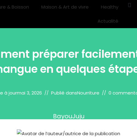
ure & Boisson
Maison & Art de vivre
Healthy
Actualité
ent préparer facilemen
angue en quelques étap
e à jour
mai 3, 2026
Publié dans
Nourriture
0 commenta
BayouJuju