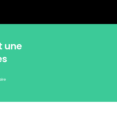
t une
es
ire