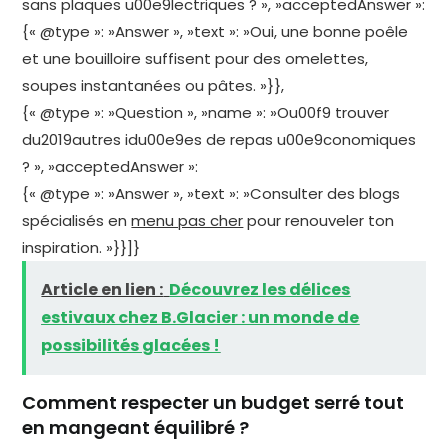
sans plaques u00e9lectriques ? », »acceptedAnswer »:
{« @type »: »Answer », »text »: »Oui, une bonne poêle
et une bouilloire suffisent pour des omelettes,
soupes instantanées ou pâtes. »}},
{« @type »: »Question », »name »: »Ou00f9 trouver
du2019autres idu00e9es de repas u00e9conomiques
? », »acceptedAnswer »:
{« @type »: »Answer », »text »: »Consulter des blogs
spécialisés en
menu pas cher
pour renouveler ton
inspiration. »}}]}
Article en lien :
Découvrez les délices
estivaux chez B.Glacier : un monde de
possibilités glacées !
Comment respecter un budget serré tout
en mangeant équilibré ?