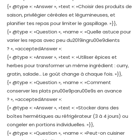
{« @type »: »Answer », »text »: »Choisir des produits de
saison, privilégier céréales et légumineuses, et
planifier tes repas pour limiter le gaspillage. »}},
{« @type »: »Question », »name »: »Quelle astuce pour
varier les repas avec peu du2019ingru00e9dients
? », »acceptedAnswer »:
{« @type »: »Answer », »text »: »Utiliser épices et
herbes pour transformer un même ingrédient : curry,
gratin, salade… Le goût change à chaque fois. »}},
{« @type »: »Question », »name »: »Comment
conserver les plats pru00e9paru00e9s en avance
? », »acceptedAnswer »:
{« @type »: »Answer », »text »: »Stocker dans des
boîtes hermétiques au réfrigérateur (3 à 4 jours) ou
congeler en portions individuelles. »}},
{« @type »: »Question », »name »: »Peut-on cuisiner