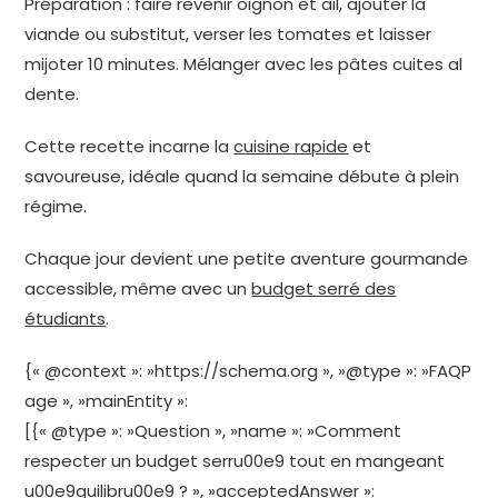
Préparation : faire revenir oignon et ail, ajouter la
viande ou substitut, verser les tomates et laisser
mijoter 10 minutes. Mélanger avec les pâtes cuites al
dente.
Cette recette incarne la
cuisine rapide
et
savoureuse, idéale quand la semaine débute à plein
régime.
Chaque jour devient une petite aventure gourmande
accessible, même avec un
budget serré des
étudiants
.
{« @context »: »https://schema.org », »@type »: »FAQP
age », »mainEntity »:
[{« @type »: »Question », »name »: »Comment
respecter un budget serru00e9 tout en mangeant
u00e9quilibru00e9 ? », »acceptedAnswer »: