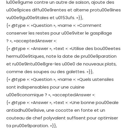
lu00e9gume contre un autre de saison, ajoute des
u00e9pices diffu00e9rentes et alterne protu00e9ines
vu00e9gu00e9tales et u0153ufs. »}},
{« @type »: »Question », »name »: »Comment
conserver les restes pour u00e9viter le gaspillage
? », »acceptedAnswer »:
{« @type »: »Answer », »text »: »Utilise des bou00eetes
hermu00e9tiques, note la date de pru00e9paration
et ru00e9intu00e8gre-les u00e0 de nouveaux plats,
comme des soupes ou des galettes. »}},
{« @type »: »Question », »name »: »Quels ustensiles
sont indispensables pour une cuisine
u00e9conomique ? », »acceptedAnswer »:
{« @type »: »Answer », »text »: »Une bonne pou00eale
antiadhu00e9sive, une cocotte en fonte et un
couteau de chef polyvalent suffisent pour optimiser
ta pru00e9paration. »}},