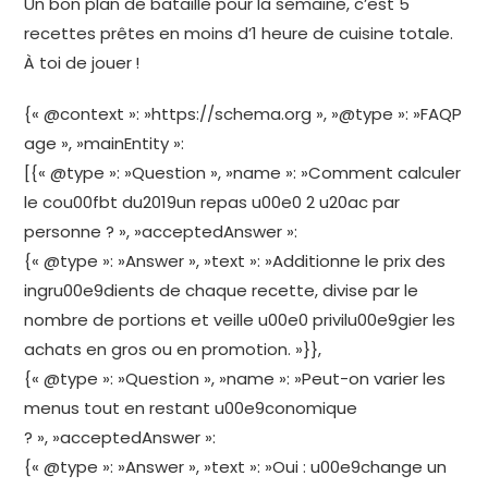
Un bon plan de bataille pour la semaine, c’est 5
recettes prêtes en moins d’1 heure de cuisine totale.
À toi de jouer !
{« @context »: »https://schema.org », »@type »: »FAQP
age », »mainEntity »:
[{« @type »: »Question », »name »: »Comment calculer
le cou00fbt du2019un repas u00e0 2 u20ac par
personne ? », »acceptedAnswer »:
{« @type »: »Answer », »text »: »Additionne le prix des
ingru00e9dients de chaque recette, divise par le
nombre de portions et veille u00e0 privilu00e9gier les
achats en gros ou en promotion. »}},
{« @type »: »Question », »name »: »Peut-on varier les
menus tout en restant u00e9conomique
? », »acceptedAnswer »:
{« @type »: »Answer », »text »: »Oui : u00e9change un