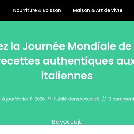
Nourriture & Boisson
Maison & Art de vivre
z la Journée Mondiale de 
recettes authentiques au
italiennes
 à jour
février 11, 2026
Publié dans
Actualité
0 comment
BayouJuju