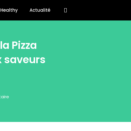
Healthy
Actualité
la Pizza
x saveurs
aire