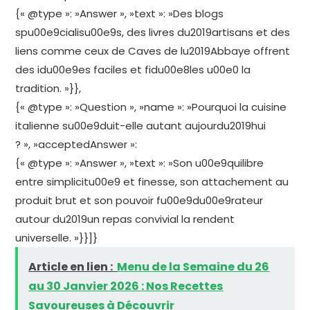
{« @type »: »Answer », »text »: »Des blogs
spu00e9cialisu00e9s, des livres du2019artisans et des
liens comme ceux de Caves de lu2019Abbaye offrent
des idu00e9es faciles et fidu00e8les u00e0 la
tradition. »}},
{« @type »: »Question », »name »: »Pourquoi la cuisine
italienne su00e9duit-elle autant aujourdu2019hui
? », »acceptedAnswer »:
{« @type »: »Answer », »text »: »Son u00e9quilibre
entre simplicitu00e9 et finesse, son attachement au
produit brut et son pouvoir fu00e9du00e9rateur
autour du2019un repas convivial la rendent
universelle. »}}]}
Article en lien :
Menu de la Semaine du 26
au 30 Janvier 2026 : Nos Recettes
Savoureuses à Découvrir