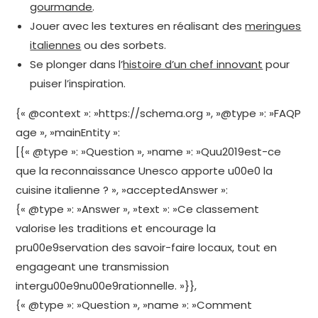
gourmande
.
Jouer avec les textures en réalisant des
meringues
italiennes
ou des sorbets.
Se plonger dans l’
histoire d’un chef innovant
pour
puiser l’inspiration.
{« @context »: »https://schema.org », »@type »: »FAQP
age », »mainEntity »:
[{« @type »: »Question », »name »: »Quu2019est-ce
que la reconnaissance Unesco apporte u00e0 la
cuisine italienne ? », »acceptedAnswer »:
{« @type »: »Answer », »text »: »Ce classement
valorise les traditions et encourage la
pru00e9servation des savoir-faire locaux, tout en
engageant une transmission
intergu00e9nu00e9rationnelle. »}},
{« @type »: »Question », »name »: »Comment