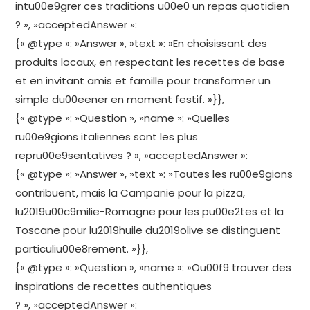
intu00e9grer ces traditions u00e0 un repas quotidien
? », »acceptedAnswer »:
{« @type »: »Answer », »text »: »En choisissant des
produits locaux, en respectant les recettes de base
et en invitant amis et famille pour transformer un
simple du00eener en moment festif. »}},
{« @type »: »Question », »name »: »Quelles
ru00e9gions italiennes sont les plus
repru00e9sentatives ? », »acceptedAnswer »:
{« @type »: »Answer », »text »: »Toutes les ru00e9gions
contribuent, mais la Campanie pour la pizza,
lu2019u00c9milie-Romagne pour les pu00e2tes et la
Toscane pour lu2019huile du2019olive se distinguent
particuliu00e8rement. »}},
{« @type »: »Question », »name »: »Ou00f9 trouver des
inspirations de recettes authentiques
? », »acceptedAnswer »: