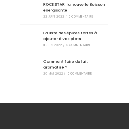
ROCKSTAR, la nouvelle Boisson
énergisante
22 JUIN 2022
/
0 COMMENTAIRE
La liste des épices fortes à
ajouter à vos plats
11 JUIN 2022
/
0 COMMENTAIRE
Comment faire du lait
aromatisé ?
20 MAI 2022
/
0 COMMENTAIRE