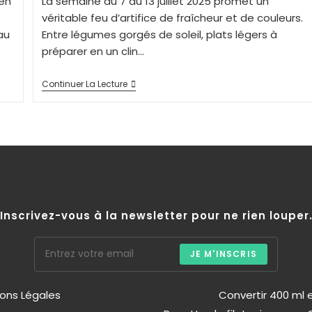
ien
La semaine du 7 au 13 juillet 2025 promet un
véritable feu d’artifice de fraîcheur et de couleurs.
au
Entre légumes gorgés de soleil, plats légers à
préparer en un clin…
Continuer La Lecture
Inscrivez-vous à la newsletter pour ne rien louper
JE M'INSCRIS
ons Légales
Convertir 400 ml e