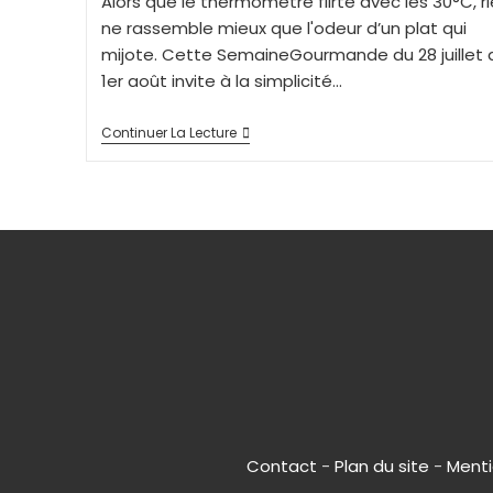
Alors que le thermomètre flirte avec les 30°C, r
ne rassemble mieux que l'odeur d’un plat qui
mijote. Cette SemaineGourmande du 28 juillet 
1er août invite à la simplicité…
Continuer La Lecture
Contact
-
Plan du site
-
Menti