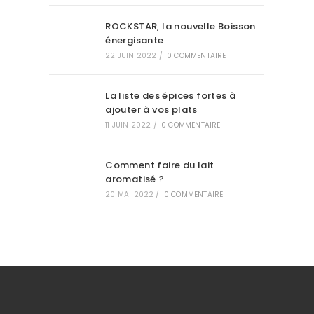
ROCKSTAR, la nouvelle Boisson
énergisante
22 JUIN 2022
/
0 COMMENTAIRE
La liste des épices fortes à
ajouter à vos plats
11 JUIN 2022
/
0 COMMENTAIRE
Comment faire du lait
aromatisé ?
20 MAI 2022
/
0 COMMENTAIRE