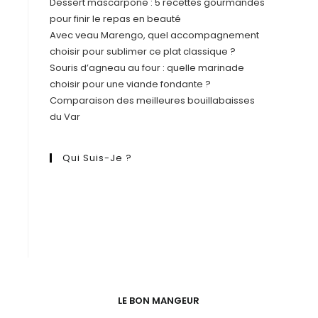
Dessert mascarpone : 5 recettes gourmandes
pour finir le repas en beauté
Avec veau Marengo, quel accompagnement
choisir pour sublimer ce plat classique ?
Souris d’agneau au four : quelle marinade
choisir pour une viande fondante ?
Comparaison des meilleures bouillabaisses
du Var
Qui Suis-Je ?
LE BON MANGEUR