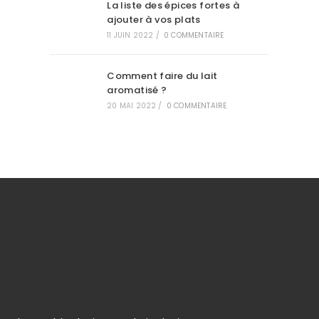
La liste des épices fortes à
ajouter à vos plats
11 JUIN 2022
/
0 COMMENTAIRE
Comment faire du lait
aromatisé ?
20 MAI 2022
/
0 COMMENTAIRE
.