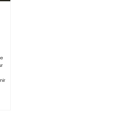
ue
ur
nir