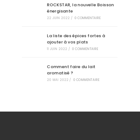
ROCKSTAR, la nouvelle Boisson
énergisante
22 JUIN 2022
/
0 COMMENTAIRE
La liste des épices fortes à
ajouter à vos plats
11 JUIN 2022
/
0 COMMENTAIRE
Comment faire du lait
aromatisé ?
20 MAI 2022
/
0 COMMENTAIRE
.