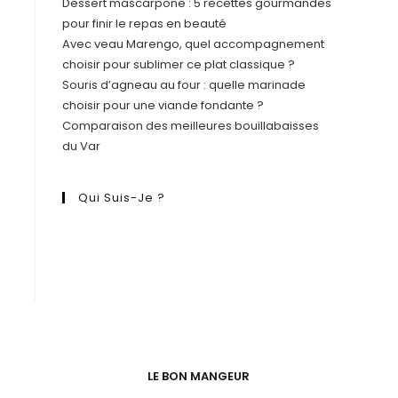
Dessert mascarpone : 5 recettes gourmandes
pour finir le repas en beauté
Avec veau Marengo, quel accompagnement
choisir pour sublimer ce plat classique ?
Souris d’agneau au four : quelle marinade
choisir pour une viande fondante ?
Comparaison des meilleures bouillabaisses
du Var
Qui Suis-Je ?
LE BON MANGEUR