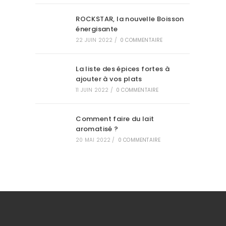
ROCKSTAR, la nouvelle Boisson
énergisante
22 JUIN 2022
/
0 COMMENTAIRE
La liste des épices fortes à
ajouter à vos plats
11 JUIN 2022
/
0 COMMENTAIRE
Comment faire du lait
aromatisé ?
20 MAI 2022
/
0 COMMENTAIRE