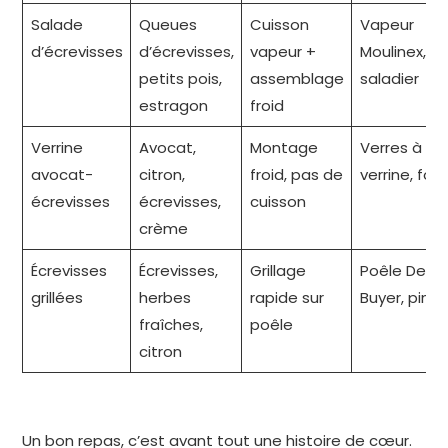
Salade
Queues
Cuisson
Vapeur
d’écrevisses
d’écrevisses,
vapeur +
Moulinex,
petits pois,
assemblage
saladier
estragon
froid
Verrine
Avocat,
Montage
Verres à
avocat-
citron,
froid, pas de
verrine, fou
écrevisses
écrevisses,
cuisson
crème
Écrevisses
Écrevisses,
Grillage
Poêle De
grillées
herbes
rapide sur
Buyer, pinc
fraîches,
poêle
citron
Un bon repas, c’est avant tout une histoire de cœur.