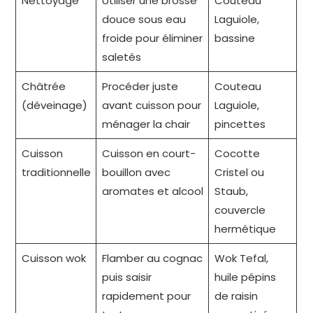
Nettoyage
Utiliser une brosse
Couteau
douce sous eau
Laguiole,
froide pour éliminer
bassine
saletés
Châtrée
Procéder juste
Couteau
(déveinage)
avant cuisson pour
Laguiole,
ménager la chair
pincettes
Cuisson
Cuisson en court-
Cocotte
traditionnelle
bouillon avec
Cristel ou
aromates et alcool
Staub,
couvercle
hermétique
Cuisson wok
Flamber au cognac
Wok Tefal,
puis saisir
huile pépins
rapidement pour
de raisin