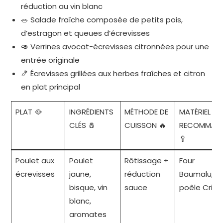
réduction au vin blanc
🥗 Salade fraîche composée de petits pois,
d’estragon et queues d’écrevisses
🥑 Verrines avocat-écrevisses citronnées pour une
entrée originale
🍤 Écrevisses grillées aux herbes fraîches et citron
en plat principal
PLAT 🥘
INGRÉDIENTS
MÉTHODE DE
MATÉRIEL
CLÉS 🧂
CUISSON 🔥
RECOMMAN
🥄
Poulet aux
Poulet
Rôtissage +
Four
écrevisses
jaune,
réduction
Baumalu,
bisque, vin
sauce
poêle Criste
blanc,
aromates