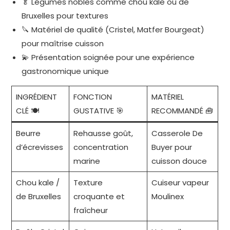
🥬 Légumes nobles comme chou kale ou de
Bruxelles pour textures
🔪 Matériel de qualité (Cristel, Matfer Bourgeat)
pour maîtrise cuisson
💫 Présentation soignée pour une expérience
gastronomique unique
INGRÉDIENT
FONCTION
MATÉRIEL
CLÉ 🍽️
GUSTATIVE 🎯
RECOMMANDÉ 🧰
Beurre
Rehausse goût,
Casserole De
d’écrevisses
concentration
Buyer pour
marine
cuisson douce
Chou kale /
Texture
Cuiseur vapeur
de Bruxelles
croquante et
Moulinex
fraîcheur