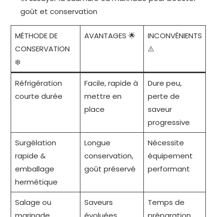
goût et conservation
MÉTHODE DE
AVANTAGES 🌟
INCONVÉNIENTS
CONSERVATION
⚠️
❄️
Réfrigération
Facile, rapide à
Dure peu,
courte durée
mettre en
perte de
place
saveur
progressive
Surgélation
Longue
Nécessite
rapide &
conservation,
équipement
emballage
goût préservé
performant
hermétique
Salage ou
Saveurs
Temps de
marinade
évoluées,
préparation