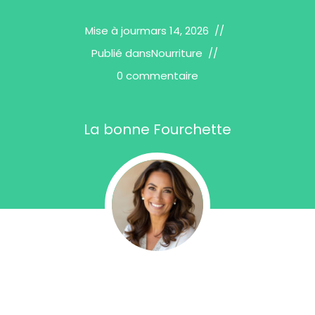
Mise à jour
mars 14, 2026
Publié dans
Nourriture
0 commentaire
La bonne Fourchette