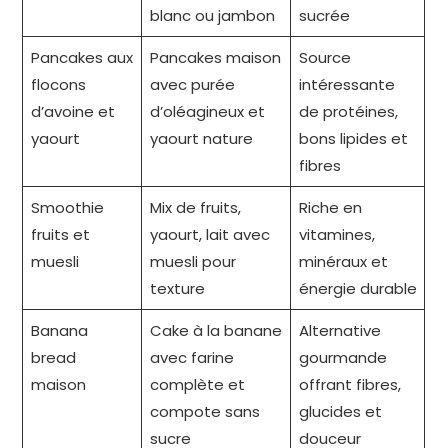
blanc ou jambon
sucrée
Pancakes aux
Pancakes maison
Source
flocons
avec purée
intéressante
d’avoine et
d’oléagineux et
de protéines,
yaourt
yaourt nature
bons lipides et
fibres
Smoothie
Mix de fruits,
Riche en
fruits et
yaourt, lait avec
vitamines,
muesli
muesli pour
minéraux et
texture
énergie durable
Banana
Cake à la banane
Alternative
bread
avec farine
gourmande
maison
complète et
offrant fibres,
compote sans
glucides et
sucre
douceur