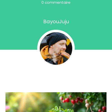
0 commentaire
BayouJuju