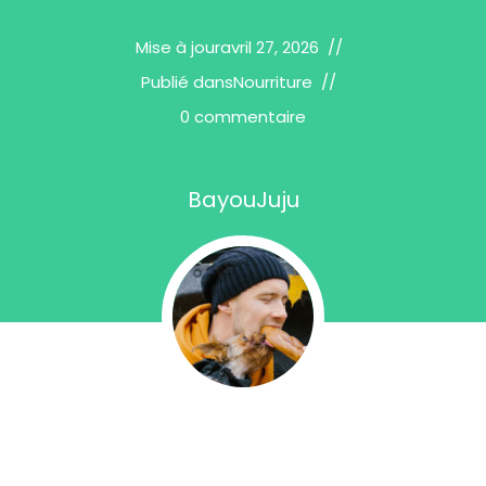
Mise à jour
avril 27, 2026
Publié dans
Nourriture
0 commentaire
BayouJuju