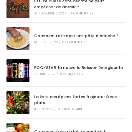
Est-ce que le café décaféiné peut
empêcher de dormir ?
21 NOVEMBRE 2022
/
0 COMMENTAIRE
Comment rattraper une pâte à brioche ?
14 JUILLET 2022
/
0 COMMENTAIRE
ROCKSTAR, la nouvelle Boisson énergisante
22 JUIN 2022
/
0 COMMENTAIRE
La liste des épices fortes à ajouter à vos
plats
11 JUIN 2022
/
0 COMMENTAIRE
Comment faire du lait aromatisé ?