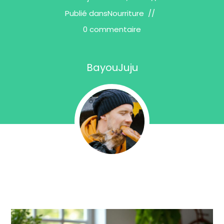
Publié dans
Nourriture
0 commentaire
BayouJuju