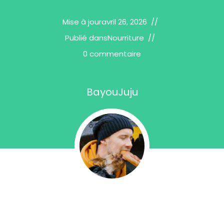
Mise à jour
avril 26, 2026
Publié dans
Nourriture
0 commentaire
BayouJuju