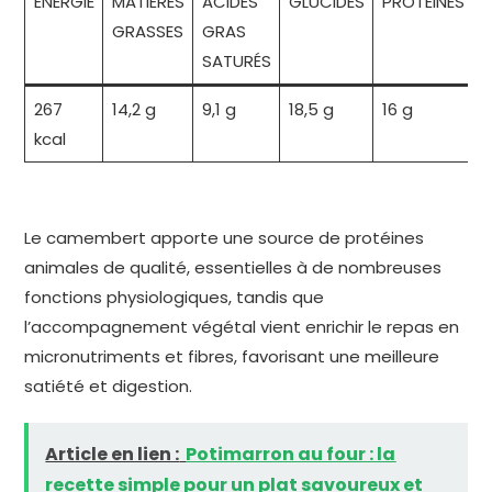
ÉNERGIE
MATIÈRES
ACIDES
GLUCIDES
PROTÉINES
GRASSES
GRAS
SATURÉS
267
14,2 g
9,1 g
18,5 g
16 g
kcal
Le camembert apporte une source de protéines
animales de qualité, essentielles à de nombreuses
fonctions physiologiques, tandis que
l’accompagnement végétal vient enrichir le repas en
micronutriments et fibres, favorisant une meilleure
satiété et digestion.
Article en lien :
Potimarron au four : la
recette simple pour un plat savoureux et