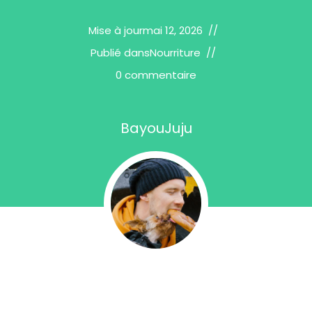
Mise à jour
mai 12, 2026
Publié dans
Nourriture
0 commentaire
BayouJuju