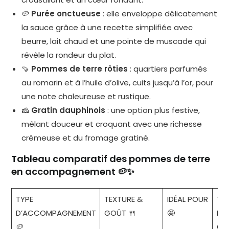
🥔
Purée onctueuse
: elle enveloppe délicatement
la sauce grâce à une recette simplifiée avec
beurre, lait chaud et une pointe de muscade qui
révèle la rondeur du plat.
🍠
Pommes de terre rôties
: quartiers parfumés
au romarin et à l’huile d’olive, cuits jusqu’à l’or, pour
une note chaleureuse et rustique.
🧀
Gratin dauphinois
: une option plus festive,
mêlant douceur et croquant avec une richesse
crémeuse et du fromage gratiné.
Tableau comparatif des pommes de terre
en accompagnement 🥔✨
TYPE
TEXTURE &
IDÉAL POUR
TE
D’ACCOMPAGNEMENT
GOÛT 🍴
🤩
PR
🥔
⏲️