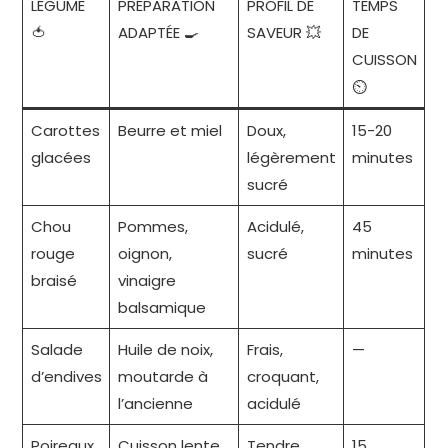
LÉGUME
PRÉPARATION
PROFIL DE
TEMPS
🍅
ADAPTÉE 🍳
SAVEUR 💥
DE
CUISSON
⏲️
Carottes
Beurre et miel
Doux,
15-20
glacées
légèrement
minutes
sucré
Chou
Pommes,
Acidulé,
45
rouge
oignon,
sucré
minutes
braisé
vinaigre
balsamique
Salade
Huile de noix,
Frais,
—
d’endives
moutarde à
croquant,
l’ancienne
acidulé
Poireaux
Cuisson lente
Tendre,
15