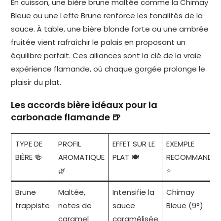
En cuisson, une bière brune maltée comme la Chimay
Bleue ou une Leffe Brune renforce les tonalités de la
sauce. À table, une bière blonde forte ou une ambrée
fruitée vient rafraîchir le palais en proposant un
équilibre parfait. Ces alliances sont la clé de la vraie
expérience flamande, où chaque gorgée prolonge le
plaisir du plat.
Les accords bière idéaux pour la
carbonade flamande 🍺
TYPE DE
PROFIL
EFFET SUR LE
EXEMPLE
BIÈRE 🍻
AROMATIQUE
PLAT 🍽️
RECOMMANDÉ
🌿
⭐
Brune
Maltée,
Intensifie la
Chimay
trappiste
notes de
sauce
Bleue (9°)
caramel
caramélisée