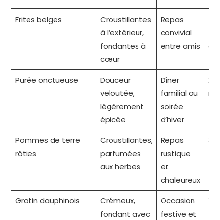
Frites belges
Croustillantes
Repas
45
à l’extérieur,
convivial
(in
fondantes à
entre amis
cui
cœur
Purée onctueuse
Douceur
Dîner
20
veloutée,
familial ou
mi
légèrement
soirée
épicée
d’hiver
Pommes de terre
Croustillantes,
Repas
35
rôties
parfumées
rustique
aux herbes
et
chaleureux
Gratin dauphinois
Crémeux,
Occasion
1 h
fondant avec
festive et