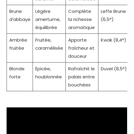
Brune
Légère
Complète
Leffe Brune
d’abbaye
amertume,
la richesse
(6,5°)
équilibrée
aromatique
Ambrée
Fruitée,
Apporte
Kwak (8,4°)
fruitée
caramélisée
fraîcheur et
douceur
Blonde
Épicée,
Rafraîchit le
Duvel (8,5°)
forte
houblonnée
palais entre
bouchées