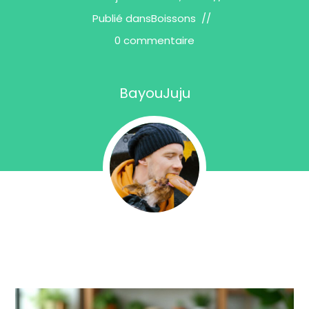
Publié dans
Boissons
0 commentaire
BayouJuju