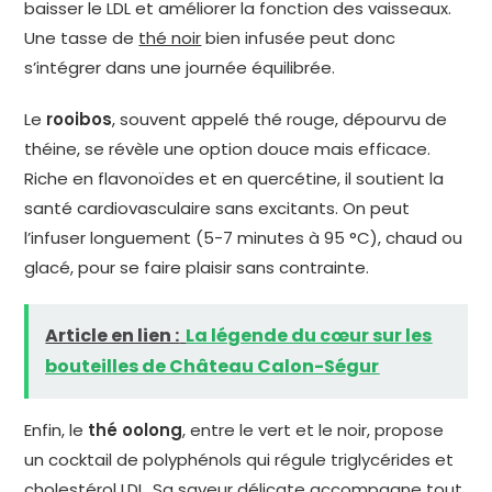
baisser le LDL et améliorer la fonction des vaisseaux.
Une tasse de
thé noir
bien infusée peut donc
s’intégrer dans une journée équilibrée.
Le
rooibos
, souvent appelé thé rouge, dépourvu de
théine, se révèle une option douce mais efficace.
Riche en flavonoïdes et en quercétine, il soutient la
santé cardiovasculaire sans excitants. On peut
l’infuser longuement (5-7 minutes à 95 °C), chaud ou
glacé, pour se faire plaisir sans contrainte.
Article en lien :
La légende du cœur sur les
bouteilles de Château Calon-Ségur
Enfin, le
thé oolong
, entre le vert et le noir, propose
un cocktail de polyphénols qui régule triglycérides et
cholestérol LDL. Sa saveur délicate accompagne tout