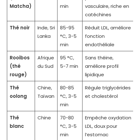
Matcha)
min
vasculaire, riche en
catéchines
Thé noir
Inde, Sri
85-95
Réduit LDL, améliore
Lanka
°C, 3-5
fonction
min
endothéliale
Rooibos
Afrique
95 °C,
Sans théine,
(thé
du Sud
5-7 min
améliore profil
rouge)
lipidique
Thé
Chine,
80-85
Régule triglycérides
oolong
Taïwan
°C, 3-5
et cholestérol
min
Thé
Chine
70-80
Empêche oxydation
blanc
°C, 3-5
LDL, doux pour
min
l’estomac