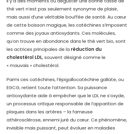
Il y a des moments où déguster une bonne tasse de
thé vert n’est pas seulement synonyme de plaisir,
mais aussi d’une véritable bouffée de santé. Au cœur
de cette boisson magique, les catéchines s’imposent
comme des joyaux antioxydants. Ces molécules,
qu’on trouve en abondance dans le thé vert bio, sont
les actrices principales de la
réduction du
cholestérol LDL
, souvent désigné comme le
« mauvais » cholestérol.
Parmi ces catéchines, l’épigallocatéchine gallate, ou
EGCG, retient toute l’attention. Sa puissance
antioxydante aide à empêcher que le LDL ne s’oxyde,
un processus critique responsable de l’apparition de
plaques dans les artères – la fameuse
athérosclérose, ennemi juré du cœur. Ce phénomène,
invisible mais puissant, peut évoluer en maladies