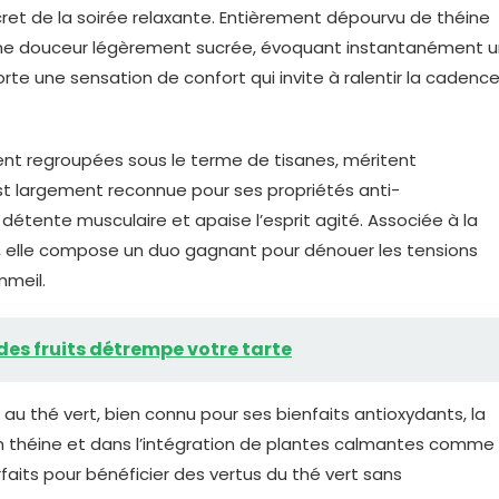
scret de la soirée relaxante. Entièrement dépourvu de théine
 d’une douceur légèrement sucrée, évoquant instantanément 
rte une sensation de confort qui invite à ralentir la cadenc
ent regroupées sous le terme de tisanes, méritent
t largement reconnue pour ses propriétés anti-
 détente musculaire et apaise l’esprit agité. Associée à la
s, elle compose un duo gagnant pour dénouer les tensions
mmeil.
des fruits détrempe votre tarte
u thé vert, bien connu pour ses bienfaits antioxydants, la
s en théine et dans l’intégration de plantes calmantes comme
faits pour bénéficier des vertus du thé vert sans