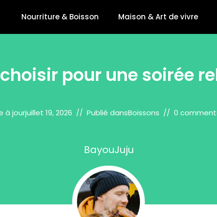
Nourriture & Boisson
Maison & Art de vivre
 choisir pour une soirée re
e à jour
juillet 19, 2026
Publié dans
Boissons
0 commenta
BayouJuju