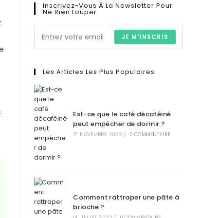
Inscrivez-Vous À La Newsletter Pour
Ne Rien Louper
t
JE M'INSCRIS
re
Les Articles Les Plus Populaires
t
Est-ce que le café décaféiné
peut empêcher de dormir ?
21 NOVEMBRE 2022
/
0 COMMENTAIRE
Comment rattraper une pâte à
brioche ?
14 JUILLET 2022
/
0 COMMENTAIRE