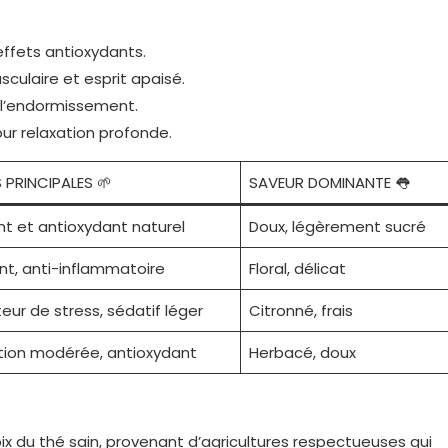
effets antioxydants.
culaire et esprit apaisé.
 à l’endormissement.
our relaxation profonde.
 PRINCIPALES 🌱
SAVEUR DOMINANTE 👅
nt et antioxydant naturel
Doux, légèrement sucré
nt, anti-inflammatoire
Floral, délicat
ur de stress, sédatif léger
Citronné, frais
tion modérée, antioxydant
Herbacé, doux
ix du thé sain
, provenant d’agricultures respectueuses qui