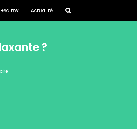
Healthy
Actualité
laxante ?
ire