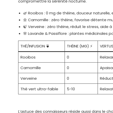
compromettre la sérénité nocturne.
🌿 Rooibos : 0 mg de théine, douceur naturelle, 
🌼 Camomille : zéro théine, favorise détente mus
🍃 Verveine : zéro théine, réduit le stress, aide
🌸 Lavande & Passiflore : plantes médicinales p
THÉ/INFUSION 🍵
THÉINE (MG) ⚡
VERTUS
Rooibos
0
Relaxa
Camomille
0
Apaisa
Verveine
0
Réducte
Thé vert ultra-faible
5-10
Relaxa
L’astuce des connaisseurs réside aussi dans le
cho