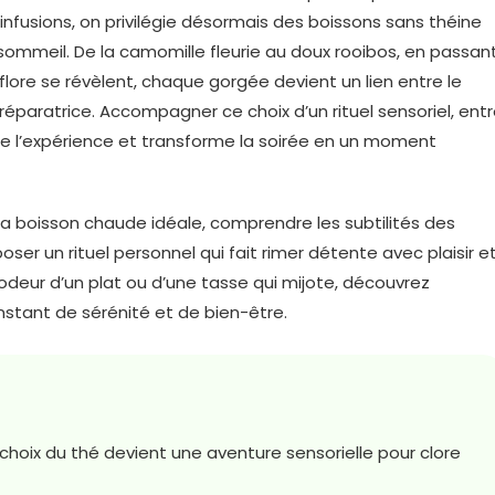
 infusions, on privilégie désormais des boissons sans théine
e sommeil. De la camomille fleurie au doux rooibos, en passan
flore se révèlent, chaque gorgée devient un lien entre le
t réparatrice. Accompagner ce choix d’un rituel sensoriel, ent
e l’expérience et transforme la soirée en un moment
la boisson chaude idéale, comprendre les subtilités des
oser un rituel personnel qui fait rimer détente avec plaisir e
odeur d’un plat ou d’une tasse qui mijote, découvrez
instant de sérénité et de bien-être.
 choix du thé devient une aventure sensorielle pour clore