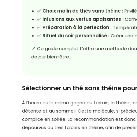
✅
Choix malin de thés sans théine :
Privil
✅
Infusions aux vertus apaisantes :
Camom
✅
Préparation à la perfection :
Températur
✅
Rituel du soir personnalisé :
Créer une a
📌 Ce guide complet t’offre une méthode dou
de pur bien-être.
Sélectionner un thé sans théine pou
À l’heure où le calme gagne du terrain, la théine, 
détente et au sommeil. Cette molécule, si précieuse
complice en soirée. La recommandation est donc s
dépourvus ou très faibles en théine, afin de prése