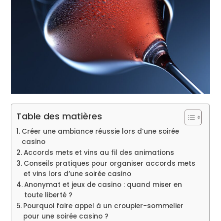
Table des matières
Créer une ambiance réussie lors d’une soirée
casino
Accords mets et vins au fil des animations
Conseils pratiques pour organiser accords mets
et vins lors d’une soirée casino
Anonymat et jeux de casino : quand miser en
toute liberté ?
Pourquoi faire appel à un croupier-sommelier
pour une soirée casino ?