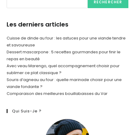
RECHERCHER
Les derniers articles
Cuisse de dinde au four : les astuces pour une viande tendre
et savoureuse
Dessert mascarpone : 5 recettes gourmandes pour finir le
repas en beauté
Avec veau Marengo, quel accompagnement choisir pour
sublimer ce plat classique ?
Souris d’agneau au four : quelle marinade choisir pour une
viande fondante ?
Comparaison des meilleures bouillabaisses du Var
Qui Suis-Je ?