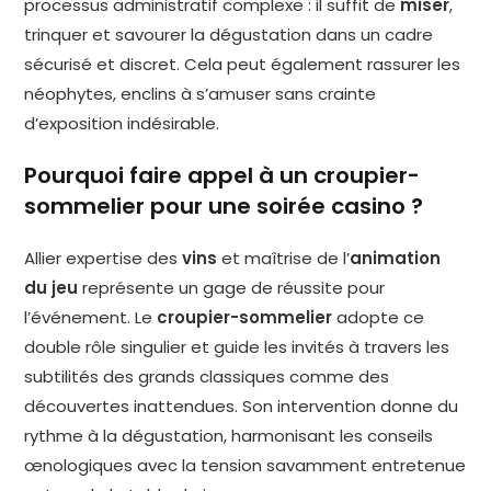
processus administratif complexe : il suffit de
miser
,
trinquer et savourer la dégustation dans un cadre
sécurisé et discret. Cela peut également rassurer les
néophytes, enclins à s’amuser sans crainte
d’exposition indésirable.
Pourquoi faire appel à un croupier-
sommelier pour une soirée casino ?
Allier expertise des
vins
et maîtrise de l’
animation
du jeu
représente un gage de réussite pour
l’événement. Le
croupier-sommelier
adopte ce
double rôle singulier et guide les invités à travers les
subtilités des grands classiques comme des
découvertes inattendues. Son intervention donne du
rythme à la dégustation, harmonisant les conseils
œnologiques avec la tension savamment entretenue