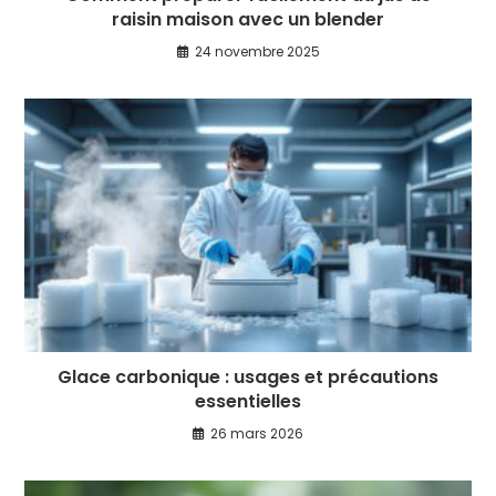
raisin maison avec un blender
24 novembre 2025
Glace carbonique : usages et précautions
essentielles
26 mars 2026