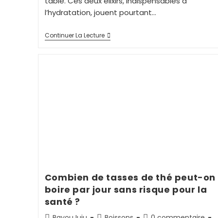
table. Ces deux élixirs, indispensables à
l’hydratation, jouent pourtant…
Continuer La Lecture
Combien de tasses de thé peut-on
boire par jour sans risque pour la
santé ?
BayouJuju
Boissons
0 commentaire