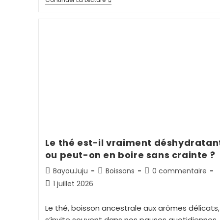
Le thé est-il vraiment déshydratan
ou peut-on en boire sans crainte ?
BayouJuju
Boissons
0 commentaire
1 juillet 2026
Le thé, boisson ancestrale aux arômes délicats,
s’invite souvent dans nos pauses quotidiennes,