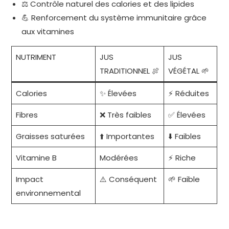
⚖️ Contrôle naturel des calories et des lipides
💪 Renforcement du système immunitaire grâce
aux vitamines
NUTRIMENT
JUS
JUS
TRADITIONNEL 🍖
VÉGÉTAL 🌱
Calories
✨ Élevées
⚡ Réduites
Fibres
❌ Très faibles
✅ Élevées
Graisses saturées
⬆️ Importantes
⬇️ Faibles
Vitamine B
Modérées
⚡ Riche
Impact
⚠️ Conséquent
🌱 Faible
environnemental