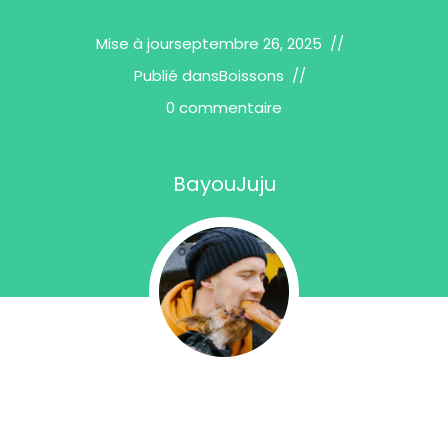
Mise à jour
septembre 26, 2025
Publié dans
Boissons
0 commentaire
BayouJuju