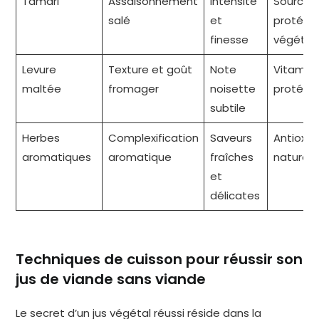
Tamari
Assaisonnement
Intensité
Source 
salé
et
protéine
finesse
végétal
Levure
Texture et goût
Note
Vitamine
maltée
fromager
noisette
protéine
subtile
Herbes
Complexification
Saveurs
Antioxy
aromatiques
aromatique
fraîches
naturels
et
délicates
Techniques de cuisson pour réussir son
jus de viande sans viande
Le secret d’un jus végétal réussi réside dans la