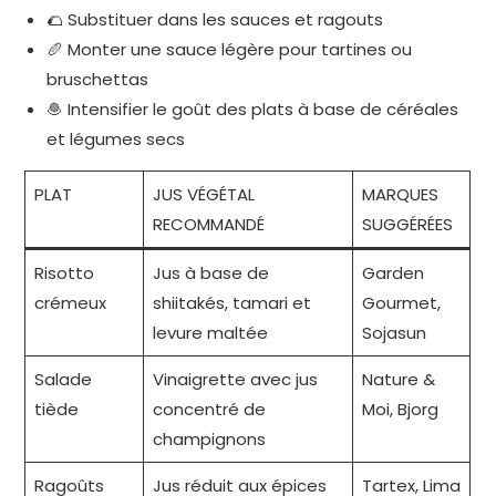
🌮 Substituer dans les sauces et ragouts
🥖 Monter une sauce légère pour tartines ou
bruschettas
🧆 Intensifier le goût des plats à base de céréales
et légumes secs
PLAT
JUS VÉGÉTAL
MARQUES
RECOMMANDÉ
SUGGÉRÉES
Risotto
Jus à base de
Garden
crémeux
shiitakés, tamari et
Gourmet,
levure maltée
Sojasun
Salade
Vinaigrette avec jus
Nature &
tiède
concentré de
Moi, Bjorg
champignons
Ragoûts
Jus réduit aux épices
Tartex, Lima