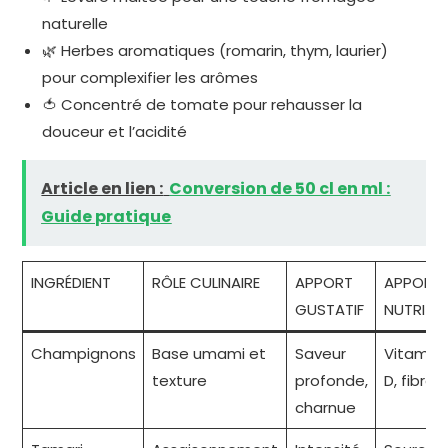
naturelle
🌿 Herbes aromatiques (romarin, thym, laurier)
pour complexifier les arômes
🍅 Concentré de tomate pour rehausser la
douceur et l’acidité
Article en lien :
Conversion de 50 cl en ml :
Guide pratique
INGRÉDIENT
RÔLE CULINAIRE
APPORT
APPORT
GUSTATIF
NUTRITI
Champignons
Base umami et
Saveur
Vitamine
texture
profonde,
D, fibres
charnue