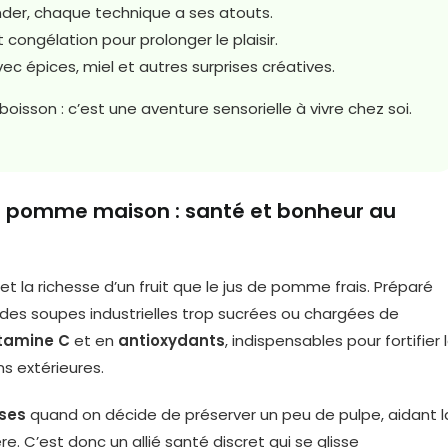
nder, chaque technique a ses atouts.
t congélation pour prolonger le plaisir.
c épices, miel et autres surprises créatives.
isson : c’est une aventure sensorielle à vivre chez soi.
de pomme maison : santé et bonheur au
et la richesse d’un fruit que le jus de pomme frais. Préparé
in des soupes industrielles trop sucrées ou chargées de
itamine C
et en
antioxydants
, indispensables pour fortifier 
s extérieures.
uses
quand on décide de préserver un peu de pulpe, aidant l
e. C’est donc un allié santé discret qui se glisse