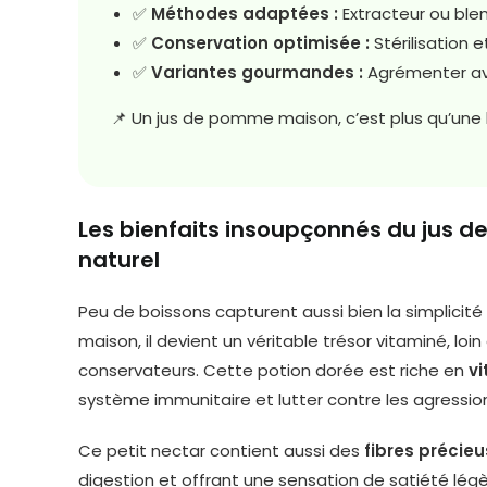
✅
Méthodes adaptées :
Extracteur ou ble
✅
Conservation optimisée :
Stérilisation e
✅
Variantes gourmandes :
Agrémenter ave
📌 Un jus de pomme maison, c’est plus qu’une bo
Les bienfaits insoupçonnés du jus 
naturel
Peu de boissons capturent aussi bien la simplicité 
maison, il devient un véritable trésor vitaminé, lo
conservateurs. Cette potion dorée est riche en
v
système immunitaire et lutter contre les agression
Ce petit nectar contient aussi des
fibres précie
digestion et offrant une sensation de satiété légèr