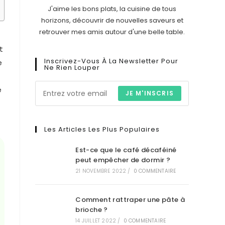
J'aime les bons plats, la cuisine de tous
horizons, découvrir de nouvelles saveurs et
retrouver mes amis autour d'une belle table.
t
Inscrivez-Vous À La Newsletter Pour
e
Ne Rien Louper
e
JE M'INSCRIS
Les Articles Les Plus Populaires
Est-ce que le café décaféiné
peut empêcher de dormir ?
21 NOVEMBRE 2022
/
0 COMMENTAIRE
Comment rattraper une pâte à
brioche ?
14 JUILLET 2022
/
0 COMMENTAIRE