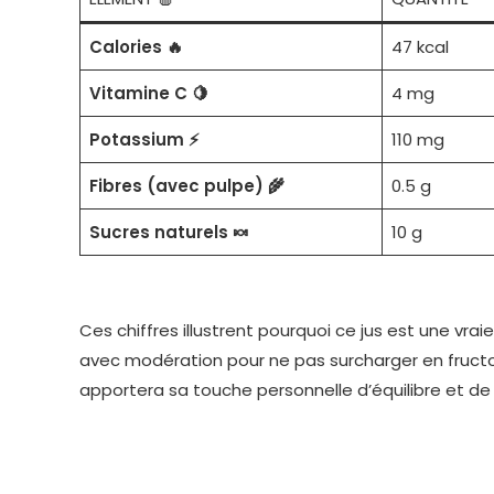
Calories 🔥
47 kcal
Vitamine C 🍋
4 mg
Potassium ⚡
110 mg
Fibres (avec pulpe) 🌾
0.5 g
Sucres naturels 🍬
10 g
Ces chiffres illustrent pourquoi ce jus est une v
avec modération pour ne pas surcharger en fructo
apportera sa touche personnelle d’équilibre et de 