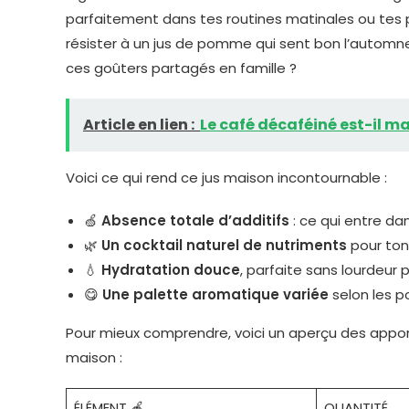
parfaitement dans tes routines matinales ou tes pa
résister à un jus de pomme qui sent bon l’automn
ces goûters partagés en famille ?
Article en lien :
Le café décaféiné est-il ma
Voici ce qui rend ce jus maison incontournable :
🍏
Absence totale d’additifs
: ce qui entre dan
🌿
Un cocktail naturel de nutriments
pour ton
💧
Hydratation douce
, parfaite sans lourdeur 
😋
Une palette aromatique variée
selon les p
Pour mieux comprendre, voici un aperçu des appor
maison :
ÉLÉMENT 🍎
QUANTITÉ