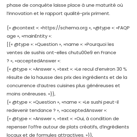
phase de conquête laisse place à une maturité où
l’innovation et le rapport qualité-prix priment.
{« @context »: »https://schema.org », »@type »: »FAQP
age », »mainEntity »:
[{« @type »: »Question », »name »: »Pourquoi les
ventes de sushis ont-elles chutu00e9 en France
? », »acceptedAnswer »:
{« @type »: »Answer », »text »: »Le recul d’environ 30 %
résulte de la hausse des prix des ingrédients et de la
concurrence d’autres cuisines plus généreuses et
moins onéreuses. »}},
{« @type »: »Question », »name »: »Le sushi peut-il
redevenir tendance ? », »acceptedAnswer »:
{« @type »: »Answer », »text »: »Oui, à condition de
repenser l’offre autour de plats créatifs, d’ingrédients
locaux et de formules attractives. »}},