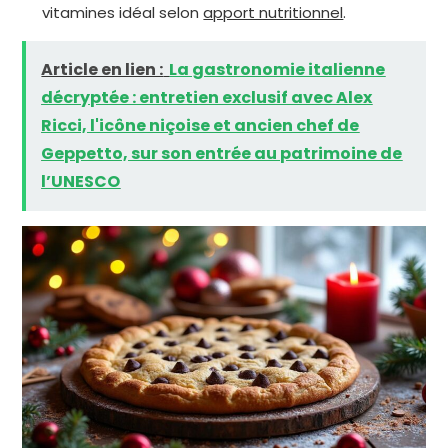
vitamines idéal selon
apport nutritionnel
.
Article en lien :
La gastronomie italienne
décryptée : entretien exclusif avec Alex
Ricci, l'icône niçoise et ancien chef de
Geppetto, sur son entrée au patrimoine de
l’UNESCO