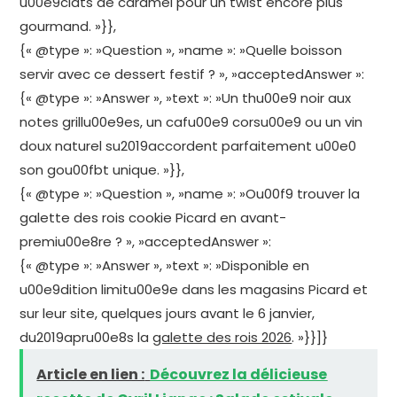
u00e9clats de caramel pour un twist encore plus
gourmand. »}},
{« @type »: »Question », »name »: »Quelle boisson
servir avec ce dessert festif ? », »acceptedAnswer »:
{« @type »: »Answer », »text »: »Un thu00e9 noir aux
notes grillu00e9es, un cafu00e9 corsu00e9 ou un vin
doux naturel su2019accordent parfaitement u00e0
son gou00fbt unique. »}},
{« @type »: »Question », »name »: »Ou00f9 trouver la
galette des rois cookie Picard en avant-
premiu00e8re ? », »acceptedAnswer »:
{« @type »: »Answer », »text »: »Disponible en
u00e9dition limitu00e9e dans les magasins Picard et
sur leur site, quelques jours avant le 6 janvier,
du2019apru00e8s la
galette des rois 2026
. »}}]}
Article en lien :
Découvrez la délicieuse