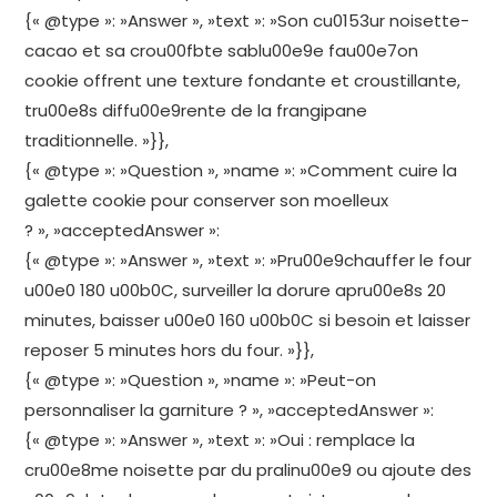
{« @type »: »Answer », »text »: »Son cu0153ur noisette-
cacao et sa crou00fbte sablu00e9e fau00e7on
cookie offrent une texture fondante et croustillante,
tru00e8s diffu00e9rente de la frangipane
traditionnelle. »}},
{« @type »: »Question », »name »: »Comment cuire la
galette cookie pour conserver son moelleux
? », »acceptedAnswer »:
{« @type »: »Answer », »text »: »Pru00e9chauffer le four
u00e0 180 u00b0C, surveiller la dorure apru00e8s 20
minutes, baisser u00e0 160 u00b0C si besoin et laisser
reposer 5 minutes hors du four. »}},
{« @type »: »Question », »name »: »Peut-on
personnaliser la garniture ? », »acceptedAnswer »:
{« @type »: »Answer », »text »: »Oui : remplace la
cru00e8me noisette par du pralinu00e9 ou ajoute des