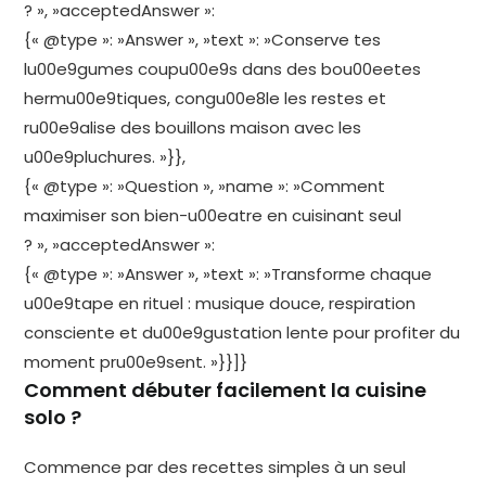
? », »acceptedAnswer »:
{« @type »: »Answer », »text »: »Conserve tes
lu00e9gumes coupu00e9s dans des bou00eetes
hermu00e9tiques, congu00e8le les restes et
ru00e9alise des bouillons maison avec les
u00e9pluchures. »}},
{« @type »: »Question », »name »: »Comment
maximiser son bien-u00eatre en cuisinant seul
? », »acceptedAnswer »:
{« @type »: »Answer », »text »: »Transforme chaque
u00e9tape en rituel : musique douce, respiration
consciente et du00e9gustation lente pour profiter du
moment pru00e9sent. »}}]}
Comment débuter facilement la cuisine
solo ?
Commence par des recettes simples à un seul