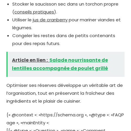
Stocker le saucisson sec dans un torchon propre
(
conseils pratiques
).
Utiliser le
jus de cranberry
pour mariner viandes et
légumes.
Congeler les restes dans de petits contenants
pour des repas futurs.
Article en lien :
Salade nourrissante de
lentilles accompagnée de poulet grillé
Optimiser ses réserves développe un véritable art de
l’organisation, tout en préservant la fraîcheur des
ingrédients et le plaisir de cuisiner.
{« @context »: »https://schema.org », »@type »: »FAQP
age », »mainEntity »:
[{« @type »: »Question », »name »: »Comment