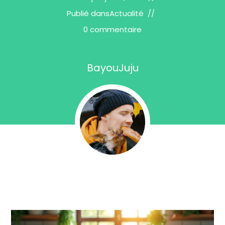
Publié dans
Actualité
0 commentaire
BayouJuju