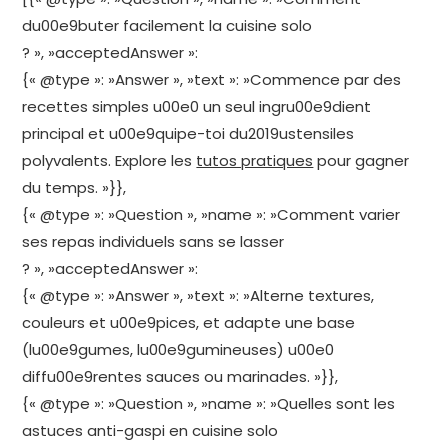
du00e9buter facilement la cuisine solo
? », »acceptedAnswer »:
{« @type »: »Answer », »text »: »Commence par des
recettes simples u00e0 un seul ingru00e9dient
principal et u00e9quipe-toi du2019ustensiles
polyvalents. Explore les
tutos pratiques
pour gagner
du temps. »}},
{« @type »: »Question », »name »: »Comment varier
ses repas individuels sans se lasser
? », »acceptedAnswer »:
{« @type »: »Answer », »text »: »Alterne textures,
couleurs et u00e9pices, et adapte une base
(lu00e9gumes, lu00e9gumineuses) u00e0
diffu00e9rentes sauces ou marinades. »}},
{« @type »: »Question », »name »: »Quelles sont les
astuces anti-gaspi en cuisine solo