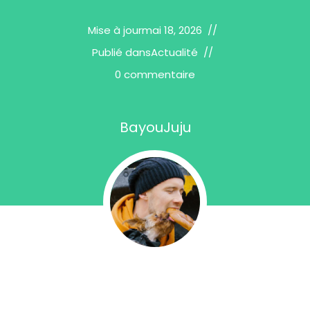
Mise à jour
mai 18, 2026
Publié dans
Actualité
0 commentaire
BayouJuju