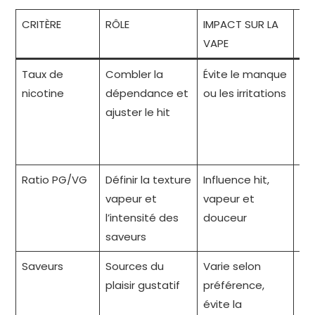
CRITÈRE
RÔLE
IMPACT SUR LA
CO
VAPE
PR
Taux de
Combler la
Évite le manque
Dé
nicotine
dépendance et
ou les irritations
co
ajuster le hit
ant
di
pr
Ratio PG/VG
Définir la texture
Influence hit,
Co
vapeur et
vapeur et
50
l’intensité des
douceur
se
saveurs
en
Saveurs
Sources du
Varie selon
Te
plaisir gustatif
préférence,
pet
évite la
ré