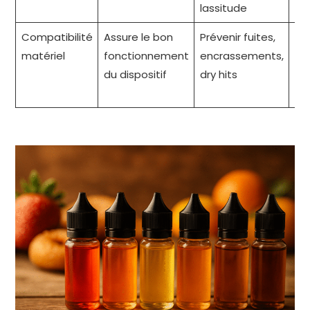
lassitude
Compatibilité
Assure le bon
Prévenir fuites,
Cho
matériel
fonctionnement
encrassements,
po
du dispositif
dry hits
cl
bo