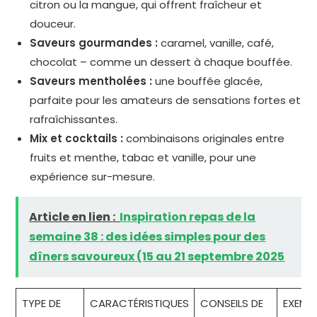
citron ou la mangue, qui offrent fraîcheur et
douceur.
Saveurs gourmandes :
caramel, vanille, café,
chocolat – comme un dessert à chaque bouffée.
Saveurs mentholées :
une bouffée glacée,
parfaite pour les amateurs de sensations fortes et
rafraîchissantes.
Mix et cocktails :
combinaisons originales entre
fruits et menthe, tabac et vanille, pour une
expérience sur-mesure.
Article en lien :
Inspiration repas de la
semaine 38 : des idées simples pour des
dîners savoureux (15 au 21 septembre 2025
TYPE DE
CARACTÉRISTIQUES
CONSEILS DE
EXEMP