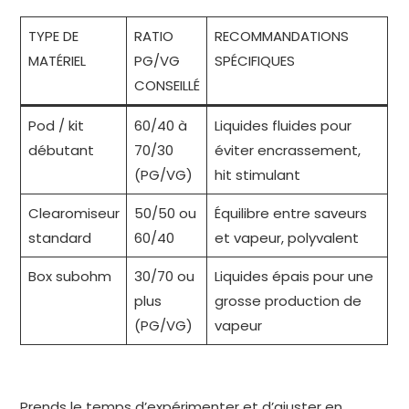
TYPE DE
RATIO
RECOMMANDATIONS
MATÉRIEL
PG/VG
SPÉCIFIQUES
CONSEILLÉ
Pod / kit
60/40 à
Liquides fluides pour
débutant
70/30
éviter encrassement,
(PG/VG)
hit stimulant
Clearomiseur
50/50 ou
Équilibre entre saveurs
standard
60/40
et vapeur, polyvalent
Box subohm
30/70 ou
Liquides épais pour une
plus
grosse production de
(PG/VG)
vapeur
Prends le temps d’expérimenter et d’ajuster en