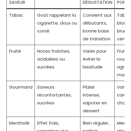
SAVEUR
DÉGUSTATION
POPUL
Tabac
Goût rappelant la
Convient aux
Tabac
cigarette, doux ou
débutants,
blond,
corsé
bonne base
brun,
de transition
cendr
Fruité
Notes fraîches,
Varier pour
Fruits
acidulées ou
éviter la
rouges
sucrées
lassitude
agrum
mang
Gourmand
Saveurs
Plaisir
Vanille
réconfortantes,
intense,
caram
sucrées
vapoter en
choco
dessert
Mentholé
Effet frais,
Bien réguler,
Menth
sensation vive
parfois
glacial