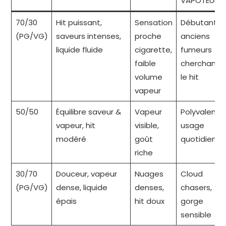
VAPOTEUR
70/30
Hit puissant,
Sensation
Débutants,
(PG/VG)
saveurs intenses,
proche
anciens
liquide fluide
cigarette,
fumeurs
faible
cherchant
volume
le hit
vapeur
50/50
Équilibre saveur &
Vapeur
Polyvalent,
vapeur, hit
visible,
usage
modéré
goût
quotidien
riche
30/70
Douceur, vapeur
Nuages
Cloud
(PG/VG)
dense, liquide
denses,
chasers,
épais
hit doux
gorge
sensible