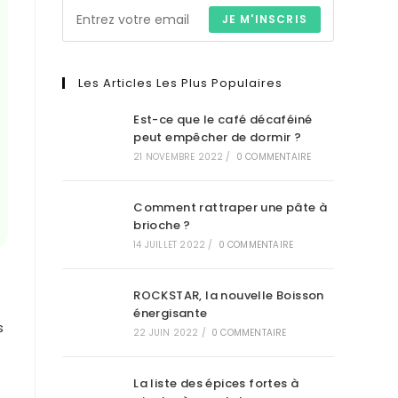
JE M'INSCRIS
Les Articles Les Plus Populaires
Est-ce que le café décaféiné
peut empêcher de dormir ?
21 NOVEMBRE 2022
/
0 COMMENTAIRE
Comment rattraper une pâte à
brioche ?
14 JUILLET 2022
/
0 COMMENTAIRE
ROCKSTAR, la nouvelle Boisson
énergisante
s
22 JUIN 2022
/
0 COMMENTAIRE
La liste des épices fortes à