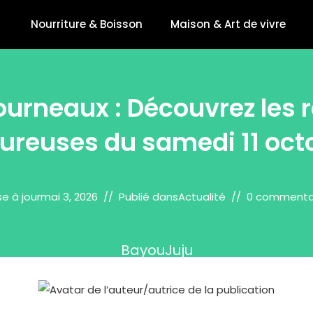
Nourriture & Boisson
Maison & Art de vivre
ourneaux : Découvrez les 
ureuses du samedi 11 octo
se à jour
mai 3, 2026
Publié dans
Actualité
0 commenta
BayouJuju