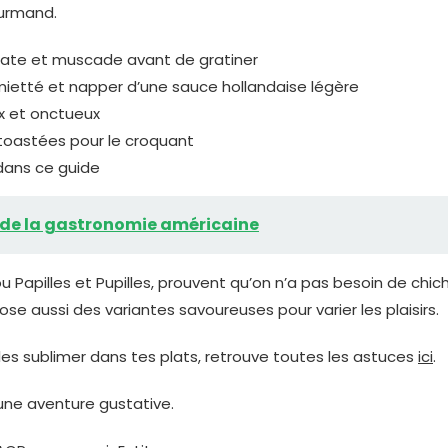
ourmand.
omate et muscade avant de gratiner
 émietté et napper d’une sauce hollandaise légère
ux et onctueux
 toastées pour le croquant
 dans ce guide
e de la gastronomie américaine
u Papilles et Pupilles, prouvent qu’on n’a pas besoin de chich
e aussi des variantes savoureuses pour varier les plaisirs.
les sublimer dans tes plats, retrouve toutes les astuces
ici
.
une aventure gustative.