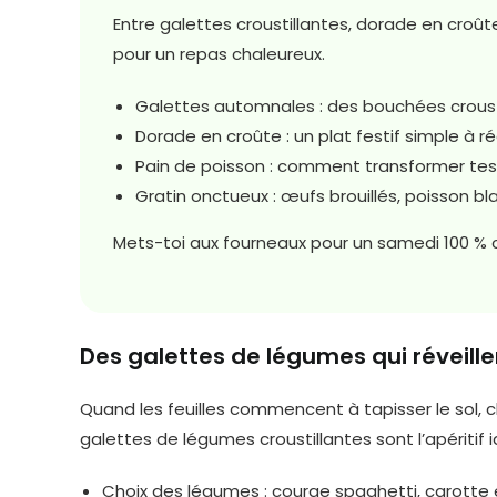
Entre galettes croustillantes, dorade en croût
pour un repas chaleureux.
Galettes automnales : des bouchées croust
Dorade en croûte : un plat festif simple à ré
Pain de poisson : comment transformer te
Gratin onctueux : œufs brouillés, poisson bl
Mets-toi aux fourneaux pour un samedi 100 % c
Des galettes de légumes qui réveill
Quand les feuilles commencent à tapisser le sol, 
galettes de légumes croustillantes sont l’apéritif i
Choix des légumes : courge spaghetti, carotte