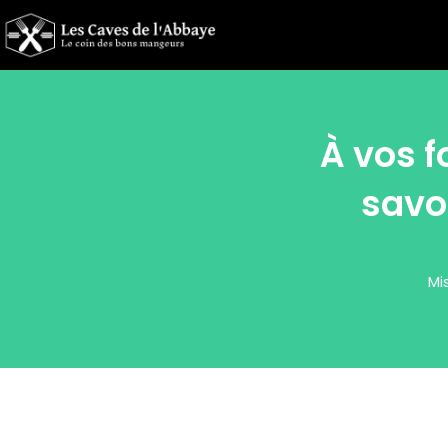
À vos f
savo
Mi