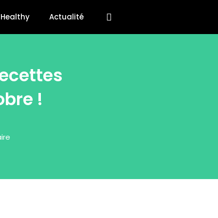
Healthy
Actualité
recettes
bre !
ire